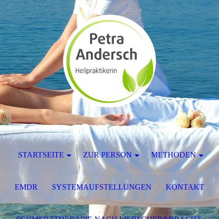
STARTSEITE
ZUR PERSON
METHODEN
EMDR
SYSTEMAUFSTELLUNGEN
KONTAKT