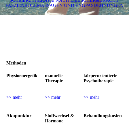
SCHMERZTHERAPIE NACH LIEBSCHER&BRACHT,
FASZIENROLLMASSAGEN UND ENGPASDEHNUNGEN
Methoden
Physioenergetik
manuelle
körperorientierte
Therapie
Psychotherapie
>> mehr
>> mehr
>> mehr
Akupunktur
Stoffwechsel &
Behandlungskosten
Hormone