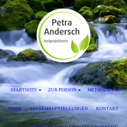
STARTSEITE
ZUR PERSON
METHODEN
EMDR
SYSTEMAUFSTELLUNGEN
KONTAKT